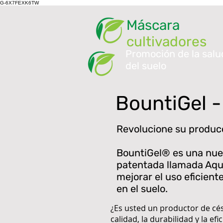
G-6X7FEXK6TW
Máscara
cultivadores
Promoción de la salu
del suelo
BountiGel 
Revolucione su produc
BountiGel® es una nue
patentada llamada Aq
mejorar el uso eficiente
en el suelo.
¿Es usted un productor de cé
calidad, la durabilidad y la e