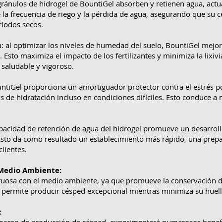
 gránulos de hidrogel de BountiGel absorben y retienen agua, act
e la frecuencia de riego y la pérdida de agua, asegurando que su
ríodos secos.
a: al optimizar los niveles de humedad del suelo, BountiGel mejora
. Esto maximiza el impacto de los fertilizantes y minimiza la lixivi
 saludable y vigoroso.
untiGel proporciona un amortiguador protector contra el estrés p
de hidratación incluso en condiciones difíciles. Esto conduce a 
apacidad de retención de agua del hidrogel promueve un desarrollo
Esto da como resultado un establecimiento más rápido, una prepa
lientes.
 Medio Ambiente:
tuosa con el medio ambiente, ya que promueve la conservación d
 Le permite producir césped excepcional mientras minimiza su huel
: