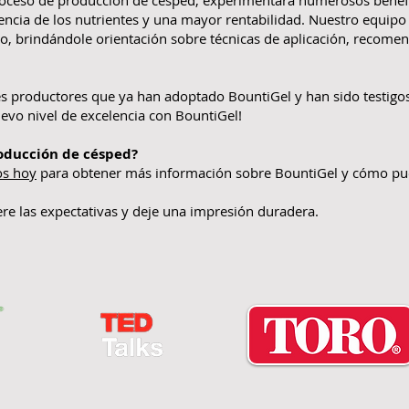
roceso de producción de césped, experimentará numerosos benefi
iencia de los nutrientes y una mayor rentabilidad. Nuestro equipo
, brindándole orientación sobre técnicas de aplicación, recomen
ales productores que ya han adoptado BountiGel y han sido testigos
evo nivel de excelencia con BountiGel!
roducción de césped?
os hoy
para obtener más información sobre BountiGel y cómo pue
re las expectativas y deje una impresión duradera.