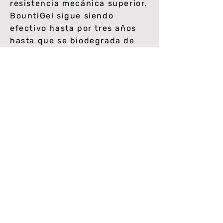
resistencia mecánica superior,
BountiGel sigue siendo
efectivo hasta por tres años
hasta que se biodegrada de
forma segura.
Sin BountiGel, el riego puede
hacer que los nutrientes y
fertilizantes del suelo se
alejen de la zona de raíces a
medida que el agua se adentra
más en el suelo. Los cultivos
pueden estresarse entre
riegos. BountiGel se agrega
con equipo tradicional y
permanece en la zona de la
raíz, manteniendo el agua, el
fertilizante y los nutrientes